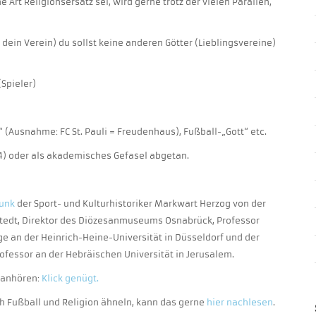
 Art Religionsersatz sei, wird gerne trotz der vielen Parallen,
, dein Verein) du sollst keine anderen Götter (Lieblingsvereine)
Spieler)
 (Ausnahme: FC St. Pauli = Freudenhaus), Fußball-„Gott“ etc.
4) oder als akademisches Gefasel abgetan.
unk
der Sport- und Kulturhistoriker Markwart Herzog von der
dt, Direktor des Diözesanmuseums Osnabrück, Professor
ge an der Heinrich-Heine-Universität in Düsseldorf und der
fessor an der Hebräischen Universität in Jerusalem.
r anhören:
Klick genügt.
ch Fußball und Religion ähneln, kann das gerne
hier nachlesen
.