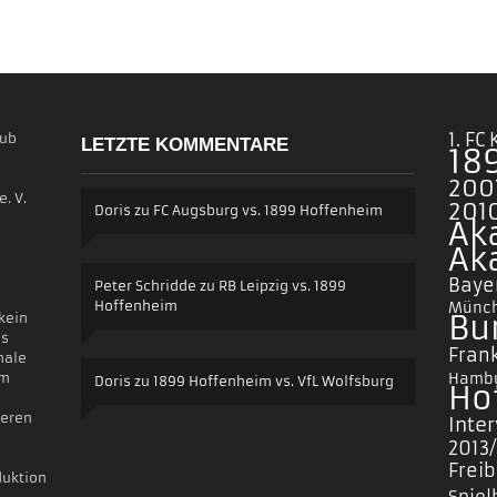
1. FC
lub
LETZTE KOMMENTARE
18
200
. V.
2010
Doris
zu
FC Augsburg vs. 1899 Hoffenheim
Ak
Ak
Baye
Peter Schridde
zu
RB Leipzig vs. 1899
Hoffenheim
Münc
Bu
 kein
es
Frank
nale
um
Hambu
Doris
zu
1899 Hoffenheim vs. VfL Wolfsburg
Ho
deren
Inte
2013
Frei
duktion
Spiel