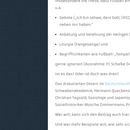
Insbesondere die These, dass Fußball eine
u.a.
Gebote („Ich bin Jahwe, dein Gott, (XYZ
neben mir haben.“
Anbetung und Verehrung der Heiligen (
Liturgie (Fangesänge) und
Begrifflichkeiten wie Fußball-„Tempel“
gerne ignoriert (Ausnahme: FC Schalke 0
Ist es das? Oder ist doch was dran?
Das diskutierten Ostern im
Deutschlandf
Schwabenakademie, Hermann Queckenste
Christian Tagsold, Soziologe und Japanlo
Sozialhistoriker Mosche Zimmermann, Pro
Wer will, kann sich den Beitrag auch hie
Und wer mehr Beispiele will, wie sehr si