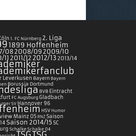
2. Liga
 Köln
1. FC Nürnberg
99
1899 Hoffenheim
7/08
2008/09
2009/10
/11
2011/12
2012/13
2013/14
ademiker
ademikerfanclub
r Leverkusen
Bayern
Bayern
Borussia Dortmund
hen
ndesliga
Eintracht
BVB
furt
Gladbach
FC Augsburg
Hannover 96
rger SV
ffenheim
HSV
Humor
rview
Mainz 05
Saison
RNZ
Saison 2014/15
/14
SC
burg
Schalke
Schalke 04
TSG
TSG
bericht