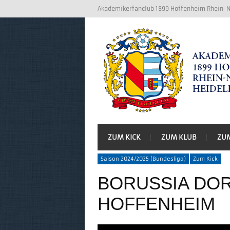
Akademikerfanclub 1899 Hoffenheim Rhein-Ne
ZUM KICK
ZUM KLUB
ZU
Saison 2024/2025 (Bundesliga)
Zum Kick
BORUSSIA DOR
HOFFENHEIM