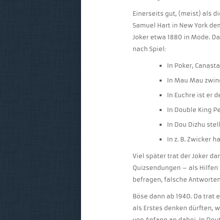
Einerseits gut, (meist) als 
Samuel Hart in New York de
Joker etwa 1880 in Mode. Da
nach Spiel:
In Poker, Canast
In Mau Mau zwing
In Euchre ist er 
In Double King Pe
In Dou Dizhu stel
In z. B. Zwicker 
Viel später trat der Joker d
Quizsendungen – als Hilfen 
befragen, falsche Antworten
Böse dann ab 1940. Da trat 
als Erstes denken dürften, 
von Anfang an dabei. In Deut