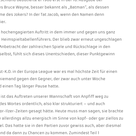
s Bruce Wayne, besser bekannt als „Batman“, als dessen
ame des Jokers? In der Tat Jacob, wenn den Namen denn
ier.
n hochengagierten Auftritt in dem immer und gegen uns ganz
Heimspieltabellenführers. Der blieb zwar erneut ungeschlagen
 Anbetracht der zahlreichen Spiele und Rückschlage in den
selbst, fühlt sich dieses Unentschieden, dieser Punktgewinn
-K.O. in der Europa League war es mal höchste Zeit für einen
 niemand gegen den Gegner, der zwar auch unter Woche
d einen Tag länger Pause hatte.
st das Auftreten unserer Mannschaft von Anpfiff weg zu
es Wortes ordentlich, also klar strukturiert – und auch
or-Ilzer-Zeiten gesagt hätte. Heute muss man sagen, sie brachte
e allerdings allzu energisch im Sinne von kopf- oder gar ziellos zu
iel. Das hatte sie in den Partien zuvor gewiss auch, aber diesmal
 und da dann zu Chancen zu kommen. Zumindest Teil 1