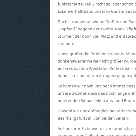
funktionierte, Teil 2 nicht so, aber scho
Eckenverhältnis zu unseren Gunsten aus
Doch so souverän wir im Großen und Gan
„kopfvoll“ begann der zweite. Nsoki köpf
Stürmer, der dann viel Platz und entspr
zimmern.
Umso größer die Probleme unserer Manns
dankenswerterweise nicht größer wurden
auf was bei den Westfalen Verlass ist 
dann ist es auf deren Arroganz gegen a
So kamen wir nach und nach immer besse
unsere Zweifel, dass das noch lange anha
agierenden Samassekou aus- und Bruun L
Obwohl wir uns anfänglich bestätigt sah
Bezirksligafußball von beiden Seiten.
Aus unserer Sicht war es verständlich, si
kriegen – und Selbstbewusstsein in die 