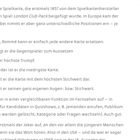
die Spielkarte, die erstmals 1857 von dem Spielkartenhersteller
m Spiel
London Club Pack
beigefügt wurde. In Europa kam der
bei nimmt er aber ganz unterschiedliche Positionen ein – je
a, Rommé kann er einfach jede andere Karte ersetzen.
t er die Gegenspieler zum Aussetzen
der höchste Trumpf.
der ist er die niedrigste Karte.
lt er die Karte mit dem höchsten Stichwert dar.
hat er seinen ganz eigenen Augen- bzw. Stichwert.
ann in einer vergleichbaren Funktion im Fernsehen auf – in
für Kandidaten in Quizshows, z. B. jemanden anrufen, Publikum
 werden gelöscht, Kategorie oder Fragen wechseln). Auch gut.
erstmals der Joker auf, an den vor allem die jüngeren Menschen
wenn sie das Wort hören. Also in den USA – und da war er sogar
schland debütierte er 1968 erst in der 16. Ausgabe der