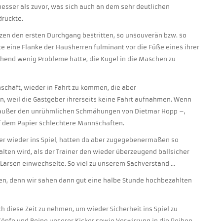
n besser als zuvor, was sich auch an dem sehr deutlichen
drückte.
zen den ersten Durchgang bestritten, so unsouverän bzw. so
te eine Flanke der Hausherren fulminant vor die Füße eines ihrer
echend wenig Probleme hatte, die Kugel in die Maschen zu
chaft, wieder in Fahrt zu kommen, die aber
, weil die Gastgeber ihrerseits keine Fahrt aufnahmen. Wenn
– außer den unrühmlichen Schmähungen von Dietmar Hopp –,
uf dem Papier schlechtere Mannschaften.
r wieder ins Spiel, hatten da aber zugegebenermaßen so
lten wird, als der Trainer den wieder überzeugend ballsicher
arsen einwechselte. So viel zu unserem Sachverstand …
en, denn wir sahen dann gut eine halbe Stunde hochbezahlten
ch diese Zeit zu nehmen, um wieder Sicherheit ins Spiel zu
Köpfe und Beine unserer Kicker sowie Verwirrung in die Reihen