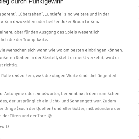
sieg durch Punktgewinn
nsparent“, „übersehen“, „Untiefe“ sind weitere und in der
arsen dazuzählen oder besser: Joker Bruun Larsen.
kleinere, aber für den Ausgang des Spiels wesentlich
lich die der Trumpfkarte.
d, wie Menschen sich wann wie wo am besten einbringen können.
nseren Reihen in der Startelf, steht er meist verkehrt; wird er
t richtig.
 Rolle das zu sein, was die obigen Worte sind: das Gegenteil
to-Antonyme oder Januswörter, benannt nach dem römischen
des, der ursprünglich ein Licht- und Sonnengott war. Zudem
er Dinge (auch der Quellen) und aller Götter, insbesondere der
 der Türen und der Tore. 🙂
wort?
.