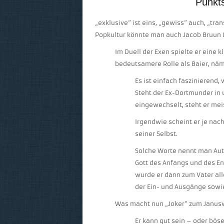
Punkt
„exklusive“ ist eins, „gewiss“ auch, „tra
Popkultur könnte man auch Jacob Bruun L
Im Duell der Exen spielte er eine 
bedeutsamere Rolle als Baier, näm
Es ist einfach faszinieren
Steht der Ex-Dortmunder in u
eingewechselt, steht er meis
Irgendwie scheint er je nach
seiner Selbst.
Solche Worte nennt man Au
Gott des Anfangs und des En
wurde er dann zum Vater all
der Ein- und Ausgänge sowie
Was macht nun „Joker“ zum Janus
Er kann gut sein – oder böse