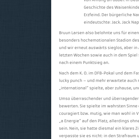
Geschichte des Waisenkinde
Erzfeind. Der bürgerliche N
eindeutschte: Jack. Jack Nap
Bruun Larsen also belohnte uns für eine
besonders hochemotionalen Stadion des 
und wir erneut auswärts sieglos, aber in
letzten Wochen sowie auch in dem Spiel 
nach einem Punktsieg an.
Nach dem K. O. im DFB-Pokal und dem Fast
lucky punch – und mehr erwartete auch
„international“ spielte, aber zuhause, un
Umso überraschender und überragender i
bewerten. Sie spielte im wahrsten Sinne d
couragiert bzw. mutig, wie man wohl in V
„a Energie“ auf den Platz, allerdings ohn
sein. Nein, sie hatte diesmal ein klares Z
verpasste sie es nicht: in den Strafraum