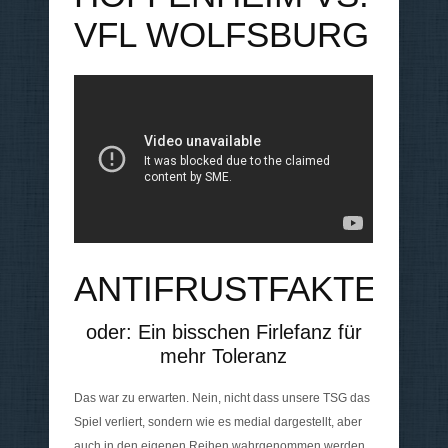
VFL WOLFSBURG
ANTIFRUSTFAKTEN
oder: Ein bisschen Firlefanz für
mehr Toleranz
Das war zu erwarten. Nein, nicht dass unsere TSG das
Spiel verliert, sondern wie es medial dargestellt, aber
auch in den eigenen Reihen wahrgenommen werden