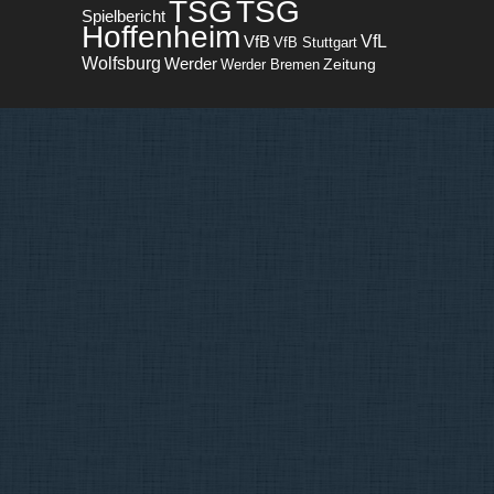
TSG
TSG
Spielbericht
Hoffenheim
VfL
VfB
VfB Stuttgart
Wolfsburg
Werder
Zeitung
Werder Bremen