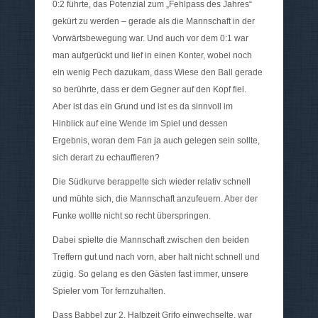
0:2 führte, das Potenzial zum „Fehlpass des Jahres“
gekürt zu werden – gerade als die Mannschaft in der
Vorwärtsbewegung war. Und auch vor dem 0:1 war
man aufgerückt und lief in einen Konter, wobei noch
ein wenig Pech dazukam, dass Wiese den Ball gerade
so berührte, dass er dem Gegner auf den Kopf fiel.
Aber ist das ein Grund und ist es da sinnvoll im
Hinblick auf eine Wende im Spiel und dessen
Ergebnis, woran dem Fan ja auch gelegen sein sollte,
sich derart zu echauffieren?
Die Südkurve berappelte sich wieder relativ schnell
und mühte sich, die Mannschaft anzufeuern. Aber der
Funke wollte nicht so recht überspringen.
Dabei spielte die Mannschaft zwischen den beiden
Treffern gut und nach vorn, aber halt nicht schnell und
zügig. So gelang es den Gästen fast immer, unsere
Spieler vom Tor fernzuhalten.
Dass Babbel zur 2. Halbzeit Grifo einwechselte, war