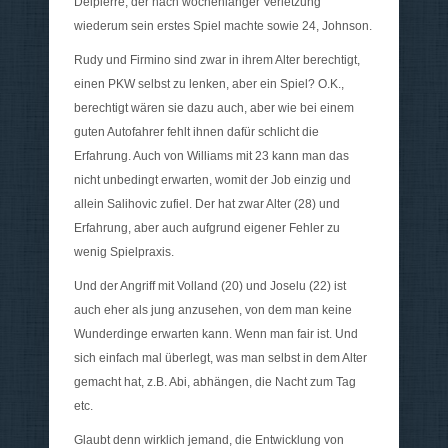
Delpierre, der nach wochenlanger Verletzung
wiederum sein erstes Spiel machte sowie 24, Johnson.
Rudy und Firmino sind zwar in ihrem Alter berechtigt,
einen PKW selbst zu lenken, aber ein Spiel? O.K.,
berechtigt wären sie dazu auch, aber wie bei einem
guten Autofahrer fehlt ihnen dafür schlicht die
Erfahrung. Auch von Williams mit 23 kann man das
nicht unbedingt erwarten, womit der Job einzig und
allein Salihovic zufiel. Der hat zwar Alter (28) und
Erfahrung, aber auch aufgrund eigener Fehler zu
wenig Spielpraxis.
Und der Angriff mit Volland (20) und Joselu (22) ist
auch eher als jung anzusehen, von dem man keine
Wunderdinge erwarten kann. Wenn man fair ist. Und
sich einfach mal überlegt, was man selbst in dem Alter
gemacht hat, z.B. Abi, abhängen, die Nacht zum Tag
etc.
Glaubt denn wirklich jemand, die Entwicklung von