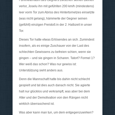
Fünfmeterraum des Gegners zwischen seinen Beinen
verlor, Joselu ihn mit gefühlten 200 km/h (mindestens)
leer vorm Tor zum Abriss des Hintertornetzes einsetzte
(was nicht gelang), hämmerte der Gegner seinen
(gefühlt) einzigen Freistoß in der 2. Halbzeit in unser
Tor.
Dieses Tor hatte etwas Erlösendes an sich. Zumindest
insofern, als es einige Zuschauer von der Last des
schlechten Gewissens zu befreien schien, wenn sie
gingen – und sie gingen in Scharen. Tatort? Formel 1?
Wer weiß das schon? Was nur gewiss ist:
Unterstützung sieht anders aus.
Denn die Mannschaft hatte bis dahin nicht schlecht
gespielt und tat dies auch danach nicht. Sie agierte
halt nur glücklos und verkrampft, was aber bei dem
Alter und der Demotivation von den Rängen nicht
wirklich überraschend ist.
Was aber kann man tun, um dem entgegenzuwirken?