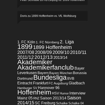
Peter Schridde
zu
RB Leipzig vs. 1899 Hoffenheim
Doris
zu
1899 Hoffenheim vs. VfL Wolfsburg
2. Liga
1. FC Köln
1. FC Nürnberg
1899
1899 Hoffenheim
2007/08
2008/09
2009/10
2010/11
2012/13
2011/12
2013/14
Akademiker
Akademikerfanclub
Bayer
Leverkusen
Bayern
Borussia
Bayern München
Bundesliga
BVB
Dortmund
Eintracht Frankfurt
Gladbach
FC Augsburg
Hannover 96
Hamburger SV
Hoffenheim
Interview
HSV
Humor
Saison
Mainz 05
Saison 2013/14
RNZ
2014/15
SC Freiburg
Schalke
Schalke 04