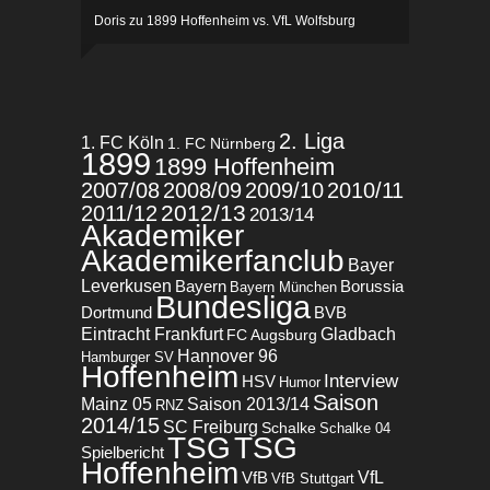
Doris
zu
1899 Hoffenheim vs. VfL Wolfsburg
2. Liga
1. FC Köln
1. FC Nürnberg
1899
1899 Hoffenheim
2007/08
2008/09
2009/10
2010/11
2012/13
2011/12
2013/14
Akademiker
Akademikerfanclub
Bayer
Leverkusen
Bayern
Borussia
Bayern München
Bundesliga
BVB
Dortmund
Eintracht Frankfurt
Gladbach
FC Augsburg
Hannover 96
Hamburger SV
Hoffenheim
Interview
HSV
Humor
Saison
Mainz 05
Saison 2013/14
RNZ
2014/15
SC Freiburg
Schalke
Schalke 04
TSG
TSG
Spielbericht
Hoffenheim
VfL
VfB
VfB Stuttgart