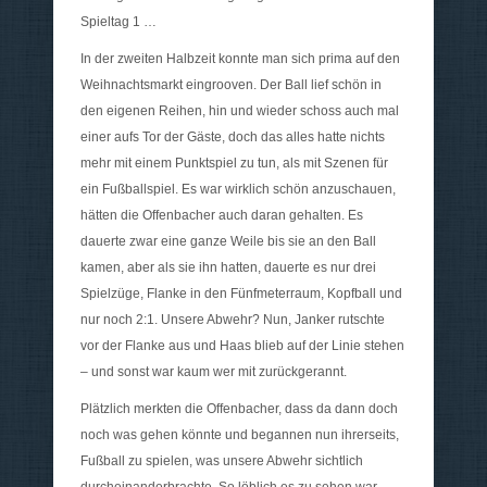
Spieltag 1 …
In der zweiten Halbzeit konnte man sich prima auf den
Weihnachtsmarkt eingrooven. Der Ball lief schön in
den eigenen Reihen, hin und wieder schoss auch mal
einer aufs Tor der Gäste, doch das alles hatte nichts
mehr mit einem Punktspiel zu tun, als mit Szenen für
ein Fußballspiel. Es war wirklich schön anzuschauen,
hätten die Offenbacher auch daran gehalten. Es
dauerte zwar eine ganze Weile bis sie an den Ball
kamen, aber als sie ihn hatten, dauerte es nur drei
Spielzüge, Flanke in den Fünfmeterraum, Kopfball und
nur noch 2:1. Unsere Abwehr? Nun, Janker rutschte
vor der Flanke aus und Haas blieb auf der Linie stehen
– und sonst war kaum wer mit zurückgerannt.
Plätzlich merkten die Offenbacher, dass da dann doch
noch was gehen könnte und begannen nun ihrerseits,
Fußball zu spielen, was unsere Abwehr sichtlich
durcheinanderbrachte. So löblich es zu sehen war,