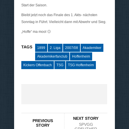
Start der Saison.
Bleibt jetzt noch das Finale des 1. Akts- nächsten
Sonntag in Führt. Vielleicht dann mit Abwehr und Sieg.
„Hoffe“ ma mool 🙂
TAGS
1899
2. Liga
2007/08
Akademiker
Akademikerfanclub
Hoffenheim
Kickers Offenbach
TSG
TSG Hoffenheim
NEXT STORY
PREVIOUS
SPVGG
STORY
GREUTHER