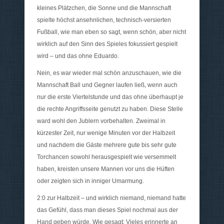
kleines Plätzchen, die Sonne und die Mannschaft
spielte höchst ansehnlichen, technisch-versierten
Fußball, wie man eben so sagt, wenn schön, aber nicht
wirklich auf den Sinn des Spieles fokussiert gespielt
wird – und das ohne Eduardo.
Nein, es war wieder mal schön anzuschauen, wie die
Mannschaft Ball und Gegner laufen ließ, wenn auch
nur die erste Viertelstunde und das ohne überhaupt je
die rechte Angriffsseite genutzt zu haben. Diese Stelle
ward wohl den Jublern vorbehalten. Zweimal in
kürzester Zeit, nur wenige Minuten vor der Halbzeit
und nachdem die Gäste mehrere gute bis sehr gute
Torchancen sowohl herausgespielt wie versemmelt
haben, kreisten unsere Mannen vor uns die Hüften
oder zeigten sich in inniger Umarmung.
2:0 zur Halbzeit – und wirklich niemand, niemand hatte
das Gefühl, dass man dieses Spiel nochmal aus der
Hand geben würde. Wie gesagt: Vieles erinnerte an