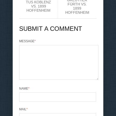
TUS KOBLENZ
FÜRTH VS.
VS. 1899
1899
HOFFENHEIM
HOFFENHEIM
SUBMIT A COMMENT
MESSAGE
*
NAME
*
MAIL
*