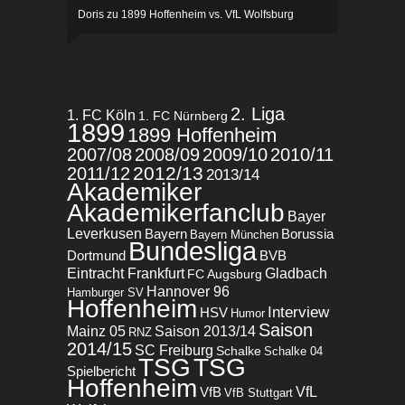
Doris
zu
1899 Hoffenheim vs. VfL Wolfsburg
2. Liga
1. FC Köln
1. FC Nürnberg
1899
1899 Hoffenheim
2007/08
2008/09
2009/10
2010/11
2012/13
2011/12
2013/14
Akademiker
Akademikerfanclub
Bayer
Leverkusen
Bayern
Borussia
Bayern München
Bundesliga
BVB
Dortmund
Eintracht Frankfurt
Gladbach
FC Augsburg
Hannover 96
Hamburger SV
Hoffenheim
Interview
HSV
Humor
Saison
Mainz 05
Saison 2013/14
RNZ
2014/15
SC Freiburg
Schalke
Schalke 04
TSG
TSG
Spielbericht
Hoffenheim
VfL
VfB
VfB Stuttgart