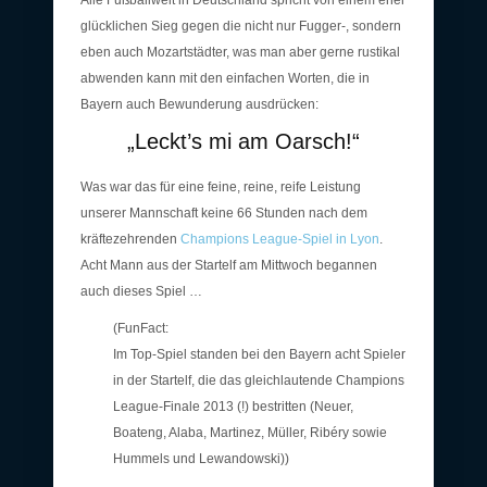
Alle Fußballwelt in Deutschland spricht von einem eher
glücklichen Sieg gegen die nicht nur Fugger-, sondern
eben auch Mozartstädter, was man aber gerne rustikal
abwenden kann mit den einfachen Worten, die in
Bayern auch Bewunderung ausdrücken:
„Leckt’s mi am Oarsch!“
Was war das für eine feine, reine, reife Leistung
unserer Mannschaft keine 66 Stunden nach dem
kräftezehrenden
Champions League-Spiel in Lyon
.
Acht Mann aus der Startelf am Mittwoch begannen
auch dieses Spiel …
(FunFact:
Im Top-Spiel standen bei den Bayern acht Spieler
in der Startelf, die das gleichlautende Champions
League-Finale 2013 (!) bestritten (Neuer,
Boateng, Alaba, Martinez, Müller, Ribéry sowie
Hummels und Lewandowski))