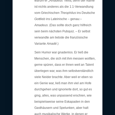
warum er „Amadeus“ heißt, denn der Name
ist nichts anderes als die 1:1-Verwandlung
vom Griechischen
Theophilus
ins Deutsche
Gottlieb
ins Lateinische – genau:–
Amadeus
. (Das sollte doch ganz hilfreich
sein beim nächsten Pubquiz. – Er selbst
verwandte am liebste die französische
Variante
Amadé
.)
Sein Humor war gnadenlos. Er ließ die
Menschen, die sich mit ihm messen wollten,
gerne spüren, dass er ihnen weit an Talent
überlegen war, was ihm selbstverständlich
viele Neider brachte. Aber weil er eben so
ein Genie war, ließ man ihm viel am Hofe
durchgehen und ignorierte dort, so gut es
ging, alles, was unpassend erschien, wie
beispielsweise seine Eskapaden in den
Gasthäusern und Spelunken, aber halt
auch musikalische Werke, in denen er