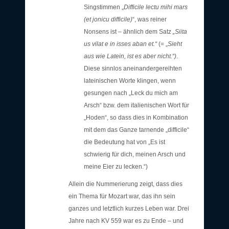
Singstimmen „
Difficile lectu mihi mars
(et jonicu difficile)
“, was reiner
Nonsens ist – ähnlich dem Satz
„Siita
us vilat e in isses aban et.“
(= „
Sieht
aus wie Latein, ist es aber nicht.“)
.
Diese sinnlos aneinandergereihten
lateinischen Worte klingen, wenn
gesungen nach „Leck du mich am
Arsch“ bzw. dem italienischen Wort für
„Hoden“, so dass dies in Kombination
mit dem das Ganze tarnende „difficile“
die Bedeutung hat von „Es ist
schwierig für dich, meinen Arsch und
meine Eier zu lecken.“)
Allein die Nummerierung zeigt, dass dies
ein Thema für Mozart war, das ihn sein
ganzes und letztlich kurzes Leben war. Drei
Jahre nach KV 559 war es zu Ende – und