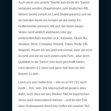
Auch wenn uns unsere Talente zum Ende der Saison
verlassen werden (Nagelsmann zum deutschen RB,
Nelson (wohl) zurück ins Land Shakespeares) und sie
am liebsten heute als morgen an die vielen Ex-
Hoffenheimer erinnern, die sich bei ihrem neuen
Verein nicht wirklich etablieren oder gar
weiterentwickeln konnten (u.a.: Eduardo, Obasi, Ba,
Gustavo, Beck, Compper, Volland, Toljan, Rudy, Uth,
Wagner), freuen wir uns jetzt erst einmal, dass sie noch
da sind und wir es nach einem nicht Fehl-, aber doch
Quälstart in die Saison nun doch geschafft haben,
nach diesem 2:1 oben und ganz nah dran an den
Bayern zu sein.
Lasst uns also heiter bzw. – wie es im KV 231 auch
heißt – froh: sein. Die Mannschaft tat gestern alles
dafür, auch dass wir des Werkes Titel im bayerischen
Sinne auch bewundernd meinen – und für den Fall,
dass Shakespeare Recht hat, hoffen wir unseren Teil