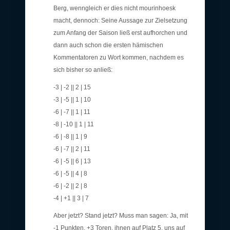
Berg, wenngleich er dies nicht mourinhoesk
macht, dennoch: Seine Aussage zur Zielsetzung
zum Anfang der Saison ließ erst aufhorchen und
dann auch schon die ersten hämischen
Kommentatoren zu Wort kommen, nachdem es
sich bisher so anließ:
-3 | -2 || 2 | 15
-3 | -5 || 1 | 10
-6 | -7 || 1 | 11
-8 | -10 || 1 | 11
-6 | -8 || 1 | 9
-6 | -7 || 2 | 11
-6 | -5 || 6 | 13
-6 | -5 || 4 | 8
-6 | -2 || 2 | 8
-4 | +1 || 3 | 7
Aber jetzt? Stand jetzt? Muss man sagen: Ja, mit
-1 Punkten, +3 Toren, ihnen auf Platz 5, uns auf