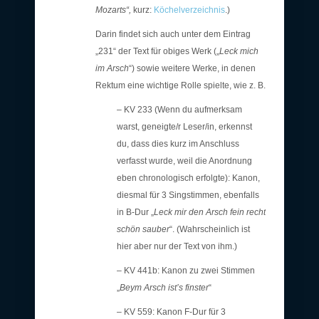
Mozarts“,
kurz:
Köchelverzeichnis
.)
Darin findet sich auch unter dem Eintrag
„231“ der Text für obiges Werk („
Leck mich
im Arsch
“) sowie weitere Werke, in denen
Rektum eine wichtige Rolle spielte, wie z. B.
– KV 233 (Wenn du aufmerksam
warst, geneigte/r Leser/in, erkennst
du, dass dies kurz im Anschluss
verfasst wurde, weil die Anordnung
eben chronologisch erfolgte): Kanon,
diesmal für 3 Singstimmen, ebenfalls
in B-Dur „
Leck mir den Arsch fein recht
schön sauber
“. (Wahrscheinlich ist
hier aber nur der Text von ihm.)
– KV 441b: Kanon zu zwei Stimmen
„
Beym Arsch ist’s finster
“
– KV 559: Kanon F-Dur für 3