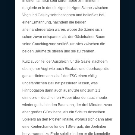
in einem an sich sehr fairen Spiel pfiff. Immerhin
reagierte er in der einzigen hitzigen Szene zwischen
Vogt und Caiuby sehr besonnen und beließ es bei
einer Ermahnung, nachdem die beiden
aneinandergeraten waren, wobei die Szene sich
schon zuvor entspannte als der Gästetrainer Baum
seine Coachingzone verließ, um sich zwischen die
beiden Bäume zu stellen und sie zu trennen.
Kurz zuvor fiel der Ausgleich für die Gäste, nachdem
eben jener Vogt wie auch Bicakcic und überhaupt die
ganze Hintermannschaft der TSG einen völlig
ungefährlichen Ball hat passieren lassen, was
Finnbogason dann auch ausnutzte und zum 1:1
einnetzte – durch einen Heber über den auch heute
wieder gut haltenden Baumann, der drei Minuten zuvor
aber großes Glück hatte, als ein Schuss desselben
Spielers an den Pfosten knallte, woraus sich dann aber
eine Konterchance für die TSG ergab, die Joelinton
hervorragend zu Ende spielte, indem er die komplette