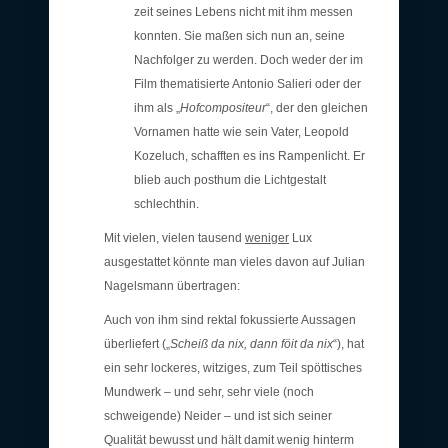
zeit seines Lebens nicht mit ihm messen
konnten. Sie maßen sich nun an, seine
Nachfolger zu werden. Doch weder der im
Film thematisierte Antonio Salieri oder der
ihm als „
Hofcompositeur
“, der den gleichen
Vornamen hatte wie sein Vater, Leopold
Kozeluch, schafften es ins Rampenlicht. Er
blieb auch posthum die Lichtgestalt
schlechthin.
Mit vielen, vielen tausend
weniger
Lux
ausgestattet könnte man vieles davon auf Julian
Nagelsmann übertragen:
Auch von ihm sind rektal fokussierte Aussagen
überliefert („
Scheiß da nix, dann föit da nix
“), hat
ein sehr lockeres, witziges, zum Teil spöttisches
Mundwerk – und sehr, sehr viele (noch
schweigende) Neider – und ist sich seiner
Qualität bewusst und hält damit wenig hinterm