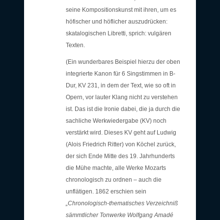
seine Kompositionskunst mit ihren, um es
höfischer und höflicher auszudrücken:
skatalogischen Libretti, sprich: vulgären
Texten.
(Ein wunderbares Beispiel hierzu der oben
integrierte Kanon für 6 Singstimmen in B-
Dur, KV 231, in dem der Text, wie so oft in
Opern, vor lauter Klang nicht zu verstehen
ist. Das ist die Ironie dabei, die ja durch die
sachliche Werkwiedergabe (KV) noch
verstärkt wird. Dieses KV geht auf Ludwig
(Alois Friedrich Ritter) von Köchel zurück,
der sich Ende Mitte des 19. Jahrhunderts
die Mühe machte, alle Werke Mozarts
chronologisch zu ordnen – auch die
unflätigen. 1862 erschien sein
„Chronologisch-thematisches Verzeichniß
sämmtlicher Tonwerke Wolfgang Amadé