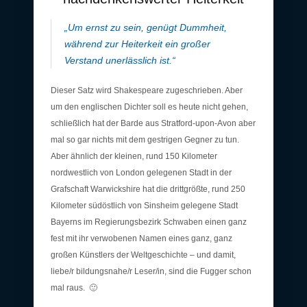
„Um ernst zu sein, genügt Dummheit,
während zur Heiterkeit ein großer
Verstand unerlässlich ist.“
Dieser Satz wird Shakespeare zugeschrieben. Aber
um den englischen Dichter soll es heute nicht gehen,
schließlich hat der Barde aus Stratford-upon-Avon aber
mal so gar nichts mit dem gestrigen Gegner zu tun.
Aber ähnlich der kleinen, rund 150 Kilometer
nordwestlich von London gelegenen Stadt in der
Grafschaft Warwickshire hat die drittgrößte, rund 250
Kilometer südöstlich von Sinsheim gelegene Stadt
Bayerns im Regierungsbezirk Schwaben einen ganz
fest mit ihr verwobenen Namen eines ganz, ganz
großen Künstlers der Weltgeschichte – und damit,
liebe/r bildungsnahe/r Leser/in, sind die Fugger schon
mal raus. 🙂