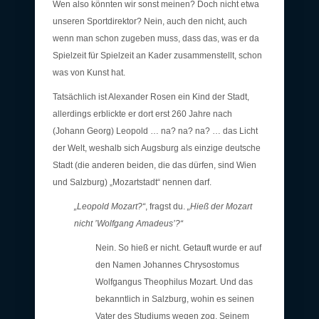
Wen also könnten wir sonst meinen? Doch nicht etwa
unseren Sportdirektor? Nein, auch den nicht, auch
wenn man schon zugeben muss, dass das, was er da
Spielzeit für Spielzeit an Kader zusammenstellt, schon
was von Kunst hat.
Tatsächlich ist Alexander Rosen ein Kind der Stadt,
allerdings erblickte er dort erst 260 Jahre nach
(Johann Georg) Leopold … na? na? na? … das Licht
der Welt, weshalb sich Augsburg als einzige deutsche
Stadt (die anderen beiden, die das dürfen, sind Wien
und Salzburg) „Mozartstadt“ nennen darf.
„Leopold Mozart?“
, fragst du.
„Hieß der Mozart
nicht ’Wolfgang Amadeus’?“
Nein. So hieß er nicht. Getauft wurde er auf
den Namen Johannes Chrysostomus
Wolfgangus Theophilus Mozart. Und das
bekanntlich in Salzburg, wohin es seinen
Vater des Studiums wegen zog. Seinem