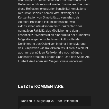
Minuten plus Elfmeterschießen, zum anderen in der
Reflexion funktional-struktureller Emotionen. Die durch
diese Reflexion fokussierter Sensibilität konstatierte
Reduktion sozialer Komplexität ist weniger als
Konzentration von Simplizität zu verstehen, als
vielmehr Basis und Initium intrinsischer wie
extrinsischer Interaktionen hin zur Akzeptanz der
normativen Faktizität des Möglichen und damit
essentiell zur Manifestation einer Kultur der humanitas.
Möge diese gemeinschafts- und kulturstiftende
Deklinierung des Objektiven in einer Intensivierung
des Subjektiven wie Kollektiven resultieren. So bleibt
auch mit der nötigen Reflexion die noch nötigere
Obsession erhalten. Für den Sport. Und den Spaß. Am
Fußball. Am Leben. Am Siegen. vivere vincere est
LETZTE KOMMENTARE
Doris
zu
FC Augsburg vs. 1899 Hoffenheim